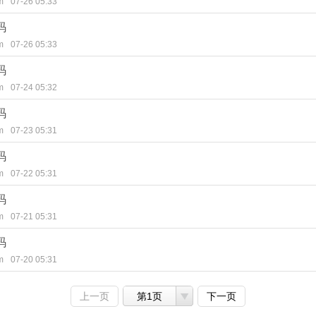
m
07-26 05:33
码
m
07-26 05:33
码
m
07-24 05:32
码
m
07-23 05:31
码
m
07-22 05:31
码
m
07-21 05:31
码
m
07-20 05:31
上一页
第1页
下一页