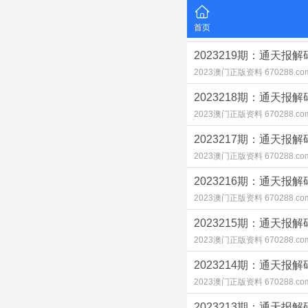
首页
2023219期：通天报解
2023澳门正版资料 670288.co
2023218期：通天报解
2023澳门正版资料 670288.co
2023217期：通天报解
2023澳门正版资料 670288.co
2023216期：通天报解
2023澳门正版资料 670288.co
2023215期：通天报解
2023澳门正版资料 670288.co
2023214期：通天报解
2023澳门正版资料 670288.co
2023213期：通天报解