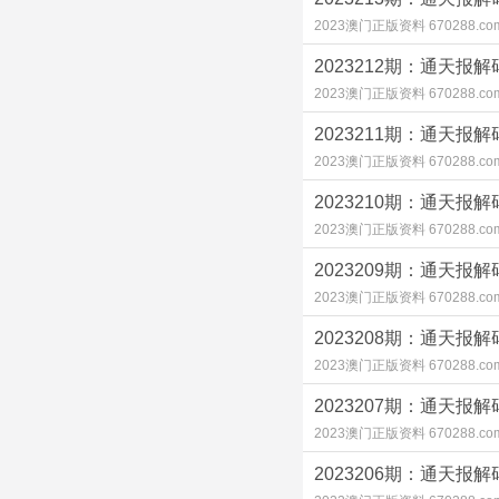
2023澳门正版资料 670288.co
2023212期：通天报解
2023澳门正版资料 670288.co
2023211期：通天报解
2023澳门正版资料 670288.co
2023210期：通天报解
2023澳门正版资料 670288.co
2023209期：通天报解
2023澳门正版资料 670288.co
2023208期：通天报解
2023澳门正版资料 670288.co
2023207期：通天报解
2023澳门正版资料 670288.co
2023206期：通天报解