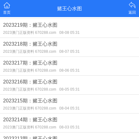
赌王心水图
首页
返回
2023219期：赌王心水图
2023澳门正版资料 670288.com
08-08 05:31
2023218期：赌王心水图
2023澳门正版资料 670288.com
08-07 05:31
2023217期：赌王心水图
2023澳门正版资料 670288.com
08-06 05:31
2023216期：赌王心水图
2023澳门正版资料 670288.com
08-05 05:31
2023215期：赌王心水图
2023澳门正版资料 670288.com
08-04 05:31
2023214期：赌王心水图
2023澳门正版资料 670288.com
08-03 05:31
2023213期：赌王心水图