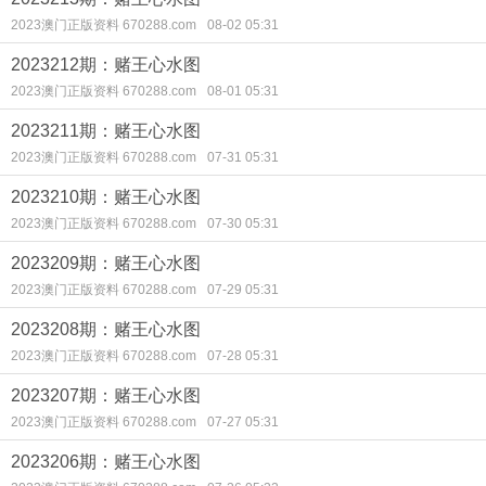
2023澳门正版资料 670288.com
08-02 05:31
2023212期：赌王心水图
2023澳门正版资料 670288.com
08-01 05:31
2023211期：赌王心水图
2023澳门正版资料 670288.com
07-31 05:31
2023210期：赌王心水图
2023澳门正版资料 670288.com
07-30 05:31
2023209期：赌王心水图
2023澳门正版资料 670288.com
07-29 05:31
2023208期：赌王心水图
2023澳门正版资料 670288.com
07-28 05:31
2023207期：赌王心水图
2023澳门正版资料 670288.com
07-27 05:31
2023206期：赌王心水图