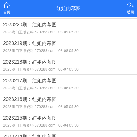
红姐内幕图
首页
返回
2023220期：红姐内幕图
2023澳门正版资料 670288.com
08-09 05:30
2023219期：红姐内幕图
2023澳门正版资料 670288.com
08-08 05:30
2023218期：红姐内幕图
2023澳门正版资料 670288.com
08-07 05:30
2023217期：红姐内幕图
2023澳门正版资料 670288.com
08-06 05:30
2023216期：红姐内幕图
2023澳门正版资料 670288.com
08-05 05:30
2023215期：红姐内幕图
2023澳门正版资料 670288.com
08-04 05:30
2023214期：红姐内幕图