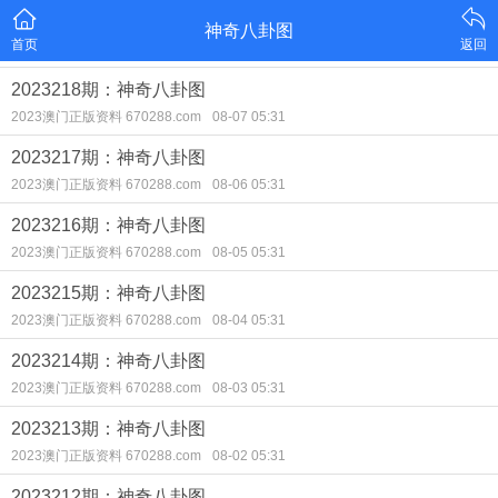
神奇八卦图
首页
返回
2023218期：神奇八卦图
2023澳门正版资料 670288.com
08-07 05:31
2023217期：神奇八卦图
2023澳门正版资料 670288.com
08-06 05:31
2023216期：神奇八卦图
2023澳门正版资料 670288.com
08-05 05:31
2023215期：神奇八卦图
2023澳门正版资料 670288.com
08-04 05:31
2023214期：神奇八卦图
2023澳门正版资料 670288.com
08-03 05:31
2023213期：神奇八卦图
2023澳门正版资料 670288.com
08-02 05:31
2023212期：神奇八卦图