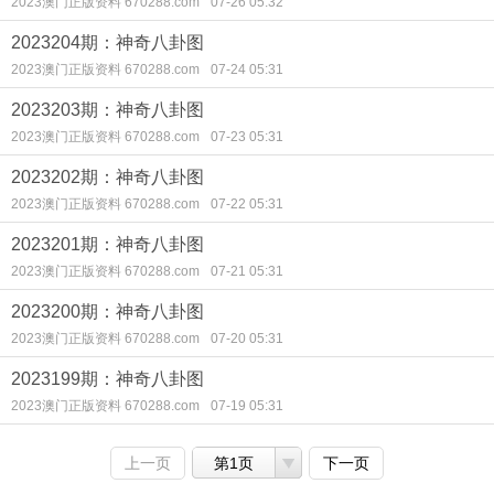
2023澳门正版资料 670288.com
07-26 05:32
2023204期：神奇八卦图
2023澳门正版资料 670288.com
07-24 05:31
2023203期：神奇八卦图
2023澳门正版资料 670288.com
07-23 05:31
2023202期：神奇八卦图
2023澳门正版资料 670288.com
07-22 05:31
2023201期：神奇八卦图
2023澳门正版资料 670288.com
07-21 05:31
2023200期：神奇八卦图
2023澳门正版资料 670288.com
07-20 05:31
2023199期：神奇八卦图
2023澳门正版资料 670288.com
07-19 05:31
上一页
第1页
下一页