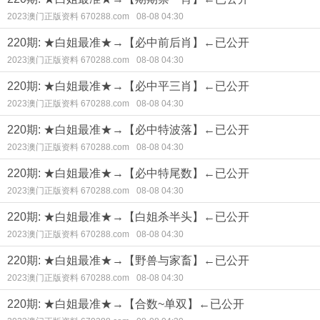
2023澳门正版资料 670288.com
08-08 04:30
220期: ★白姐最准★→【必中前后肖】←已公开
2023澳门正版资料 670288.com
08-08 04:30
220期: ★白姐最准★→【必中平三肖】←已公开
2023澳门正版资料 670288.com
08-08 04:30
220期: ★白姐最准★→【必中特波落】←已公开
2023澳门正版资料 670288.com
08-08 04:30
220期: ★白姐最准★→【必中特尾数】←已公开
2023澳门正版资料 670288.com
08-08 04:30
220期: ★白姐最准★→【白姐杀半头】←已公开
2023澳门正版资料 670288.com
08-08 04:30
220期: ★白姐最准★→【野兽与家畜】←已公开
2023澳门正版资料 670288.com
08-08 04:30
220期: ★白姐最准★→【合数~单双】←已公开