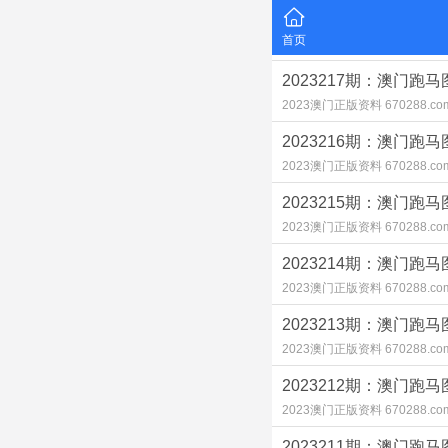
首页
2023217期：澳门跑马
2023澳门正版资料 670288.co
2023216期：澳门跑马
2023澳门正版资料 670288.co
2023215期：澳门跑马
2023澳门正版资料 670288.co
2023214期：澳门跑马
2023澳门正版资料 670288.co
2023213期：澳门跑马
2023澳门正版资料 670288.co
2023212期：澳门跑马
2023澳门正版资料 670288.co
2023211期：澳门跑马