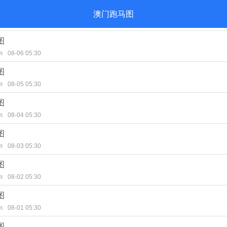
澳门跑马图
图
m
08-06 05:30
图
m
08-05 05:30
图
m
08-04 05:30
图
m
08-03 05:30
图
m
08-02 05:30
图
m
08-01 05:30
图