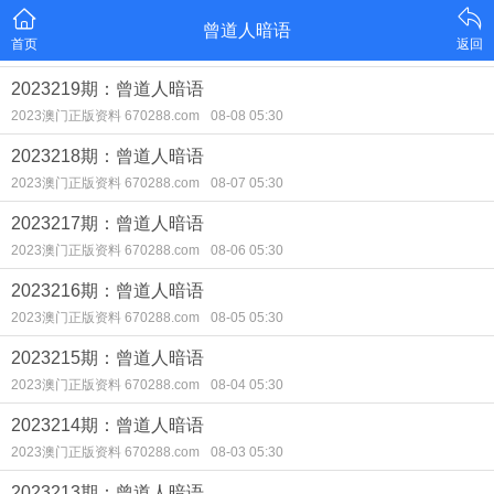
曾道人暗语
首页
返回
2023219期：曾道人暗语
2023澳门正版资料 670288.com
08-08 05:30
2023218期：曾道人暗语
2023澳门正版资料 670288.com
08-07 05:30
2023217期：曾道人暗语
2023澳门正版资料 670288.com
08-06 05:30
2023216期：曾道人暗语
2023澳门正版资料 670288.com
08-05 05:30
2023215期：曾道人暗语
2023澳门正版资料 670288.com
08-04 05:30
2023214期：曾道人暗语
2023澳门正版资料 670288.com
08-03 05:30
2023213期：曾道人暗语