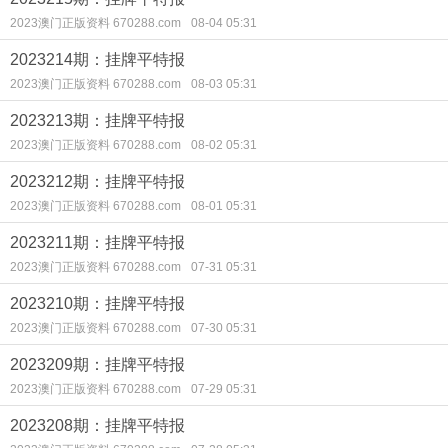
2023澳门正版资料 670288.com
08-04 05:31
2023214期：挂牌平特报
2023澳门正版资料 670288.com
08-03 05:31
2023213期：挂牌平特报
2023澳门正版资料 670288.com
08-02 05:31
2023212期：挂牌平特报
2023澳门正版资料 670288.com
08-01 05:31
2023211期：挂牌平特报
2023澳门正版资料 670288.com
07-31 05:31
2023210期：挂牌平特报
2023澳门正版资料 670288.com
07-30 05:31
2023209期：挂牌平特报
2023澳门正版资料 670288.com
07-29 05:31
2023208期：挂牌平特报