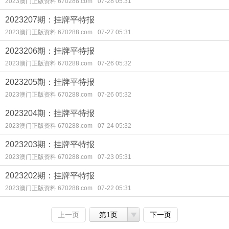
2023澳门正版资料 670288.com
07-28 05:31
2023207期：挂牌平特报
2023澳门正版资料 670288.com
07-27 05:31
2023206期：挂牌平特报
2023澳门正版资料 670288.com
07-26 05:32
2023205期：挂牌平特报
2023澳门正版资料 670288.com
07-26 05:32
2023204期：挂牌平特报
2023澳门正版资料 670288.com
07-24 05:32
2023203期：挂牌平特报
2023澳门正版资料 670288.com
07-23 05:31
2023202期：挂牌平特报
2023澳门正版资料 670288.com
07-22 05:31
上一页
第1页
下一页