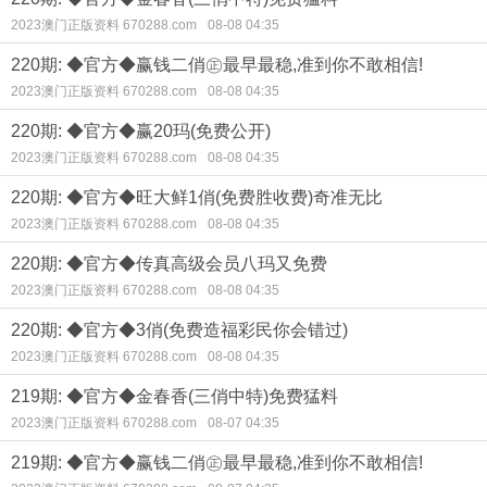
2023澳门正版资料 670288.com
08-08 04:35
220期: ◆官方◆赢钱二俏㊣最早最稳,准到你不敢相信!
2023澳门正版资料 670288.com
08-08 04:35
220期: ◆官方◆赢20玛(免费公开)
2023澳门正版资料 670288.com
08-08 04:35
220期: ◆官方◆旺大鲜1俏(免费胜收费)奇准无比
2023澳门正版资料 670288.com
08-08 04:35
220期: ◆官方◆传真高级会员八玛又免费
2023澳门正版资料 670288.com
08-08 04:35
220期: ◆官方◆3俏(免费造福彩民你会错过)
2023澳门正版资料 670288.com
08-08 04:35
219期: ◆官方◆金春香(三俏中特)免费猛料
2023澳门正版资料 670288.com
08-07 04:35
219期: ◆官方◆赢钱二俏㊣最早最稳,准到你不敢相信!