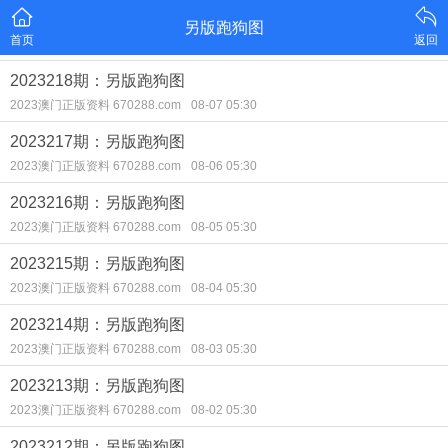
另版跑狗图
首页
返回
2023218期：另版跑狗图
2023澳门正版资料 670288.com
08-07 05:30
2023217期：另版跑狗图
2023澳门正版资料 670288.com
08-06 05:30
2023216期：另版跑狗图
2023澳门正版资料 670288.com
08-05 05:30
2023215期：另版跑狗图
2023澳门正版资料 670288.com
08-04 05:30
2023214期：另版跑狗图
2023澳门正版资料 670288.com
08-03 05:30
2023213期：另版跑狗图
2023澳门正版资料 670288.com
08-02 05:30
2023212期：另版跑狗图