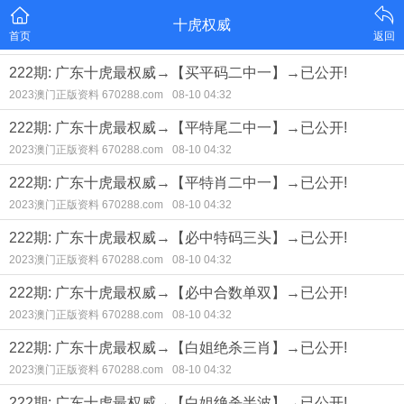
十虎权威
首页
返回
222期: 广东十虎最权威→【买平码二中一】→已公开!
2023澳门正版资料 670288.com
08-10 04:32
222期: 广东十虎最权威→【平特尾二中一】→已公开!
2023澳门正版资料 670288.com
08-10 04:32
222期: 广东十虎最权威→【平特肖二中一】→已公开!
2023澳门正版资料 670288.com
08-10 04:32
222期: 广东十虎最权威→【必中特码三头】→已公开!
2023澳门正版资料 670288.com
08-10 04:32
222期: 广东十虎最权威→【必中合数单双】→已公开!
2023澳门正版资料 670288.com
08-10 04:32
222期: 广东十虎最权威→【白姐绝杀三肖】→已公开!
2023澳门正版资料 670288.com
08-10 04:32
222期: 广东十虎最权威→【白姐绝杀半波】→已公开!