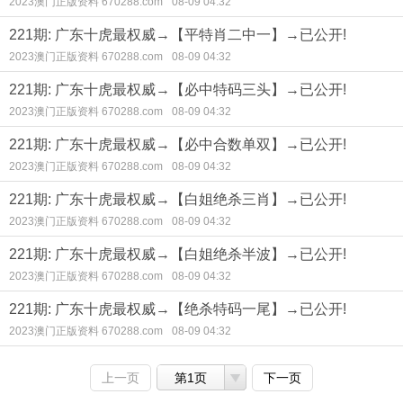
2023澳门正版资料 670288.com
08-09 04:32
221期: 广东十虎最权威→【平特肖二中一】→已公开!
2023澳门正版资料 670288.com
08-09 04:32
221期: 广东十虎最权威→【必中特码三头】→已公开!
2023澳门正版资料 670288.com
08-09 04:32
221期: 广东十虎最权威→【必中合数单双】→已公开!
2023澳门正版资料 670288.com
08-09 04:32
221期: 广东十虎最权威→【白姐绝杀三肖】→已公开!
2023澳门正版资料 670288.com
08-09 04:32
221期: 广东十虎最权威→【白姐绝杀半波】→已公开!
2023澳门正版资料 670288.com
08-09 04:32
221期: 广东十虎最权威→【绝杀特码一尾】→已公开!
2023澳门正版资料 670288.com
08-09 04:32
上一页
第1页
下一页