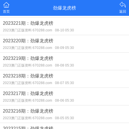
劲爆龙虎榜
首页
返回
2023221期：劲爆龙虎榜
2023澳门正版资料 670288.com
08-10 05:30
2023220期：劲爆龙虎榜
2023澳门正版资料 670288.com
08-09 05:30
2023219期：劲爆龙虎榜
2023澳门正版资料 670288.com
08-08 05:30
2023218期：劲爆龙虎榜
2023澳门正版资料 670288.com
08-07 05:30
2023217期：劲爆龙虎榜
2023澳门正版资料 670288.com
08-06 05:30
2023216期：劲爆龙虎榜
2023澳门正版资料 670288.com
08-05 05:30
2023215期：劲爆龙虎榜