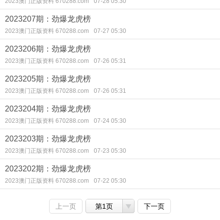
2023澳门正版资料 670288.com
07-28 05:30
2023207期：劲爆龙虎榜
2023澳门正版资料 670288.com
07-27 05:30
2023206期：劲爆龙虎榜
2023澳门正版资料 670288.com
07-26 05:31
2023205期：劲爆龙虎榜
2023澳门正版资料 670288.com
07-26 05:31
2023204期：劲爆龙虎榜
2023澳门正版资料 670288.com
07-24 05:30
2023203期：劲爆龙虎榜
2023澳门正版资料 670288.com
07-23 05:30
2023202期：劲爆龙虎榜
2023澳门正版资料 670288.com
07-22 05:30
上一页
第1页
下一页