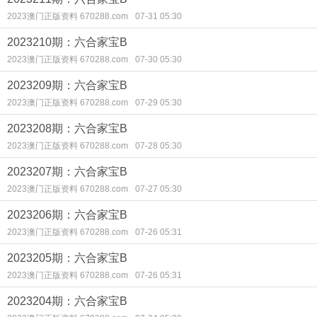
2023澳门正版资料 670288.com
07-31 05:30
2023210期：六合家宝B
2023澳门正版资料 670288.com
07-30 05:30
2023209期：六合家宝B
2023澳门正版资料 670288.com
07-29 05:30
2023208期：六合家宝B
2023澳门正版资料 670288.com
07-28 05:30
2023207期：六合家宝B
2023澳门正版资料 670288.com
07-27 05:30
2023206期：六合家宝B
2023澳门正版资料 670288.com
07-26 05:31
2023205期：六合家宝B
2023澳门正版资料 670288.com
07-26 05:31
2023204期：六合家宝B