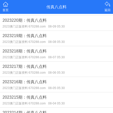
传真八点料
首页
返回
2023220期：传真八点料
2023澳门正版资料 670288.com
08-09 05:30
2023219期：传真八点料
2023澳门正版资料 670288.com
08-08 05:30
2023218期：传真八点料
2023澳门正版资料 670288.com
08-07 05:30
2023217期：传真八点料
2023澳门正版资料 670288.com
08-06 05:30
2023216期：传真八点料
2023澳门正版资料 670288.com
08-05 05:30
2023215期：传真八点料
2023澳门正版资料 670288.com
08-04 05:30
2023214期：传真八点料