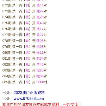
072期:禁一肖
【
狗
】开:
猪44
对
073期:禁一肖
【
鼠
】开:
龙27
对
074期:禁一肖
【
猪
】开:
兔28
对
075期:禁一肖
【
羊
】开:
鼠43
对
076期:禁一肖
【
鸡
】开:
虎17
对
077期:禁一肖
【
猪
】开:
龙27
对
078期:禁一肖
【
蛇
】开:
猪08
对
079期:禁一肖
【
羊
】开:
虎05
对
080期:禁一肖
【
虎
】开:
猴11
对
081期:禁一肖
【
鸡
】开:
鸡34
错
082期:禁一肖
【
鼠
】开:
羊48
对
083期:禁一肖
【
蛇
】开:
猴23
对
084期:禁一肖
【
猪
】开:
蛇38
对
085期:禁一肖
【
羊
】开:
0000
对
出处：
2023澳门正版资料
出处：
www.670288.com
欢迎向您的朋友推荐本站或本资料，一起交流！