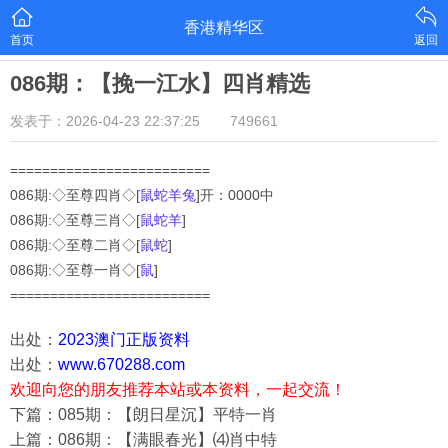
香港精华区
首页
返回
086期：【挽一江水】四肖精选
发表于：2026-04-23 22:37:25
749661
=========================
086期:◇至尊四肖◇
[鼠蛇羊兔
]开：0000中
086
期:◇至尊三肖◇[
鼠蛇羊
]
086
期:◇至尊二肖◇[
鼠蛇
]
086
期:◇至尊一肖◇[
鼠
]
=========================
出处：
2023澳门正版资料
出处：
www.670288.com
欢迎向您的朋友推荐本站或本资料，一起交流！
下篇：085期：【朗日星沉】平特一肖
上篇：086期：【满眼春光】⑷肖中特