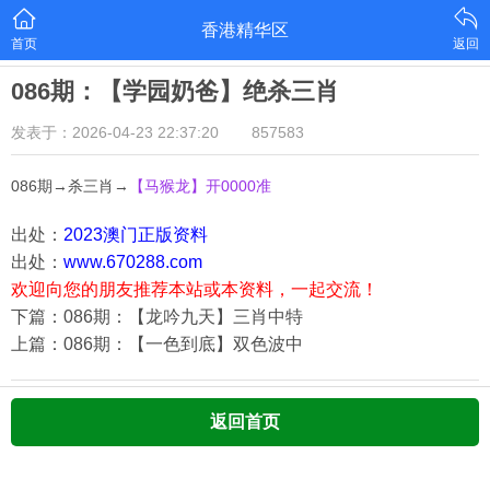
香港精华区
首页
返回
086期：【学园奶爸】绝杀三肖
发表于：2026-04-23 22:37:20
857583
086期→杀三肖→
【马猴龙
】开0000准
出处：
2023澳门正版资料
出处：
www.670288.com
欢迎向您的朋友推荐本站或本资料，一起交流！
下篇：086期：【龙吟九天】三肖中特
上篇：086期：【一色到底】双色波中
返回首页