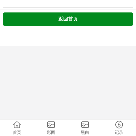
返回首页
首页
彩图
黑白
记录