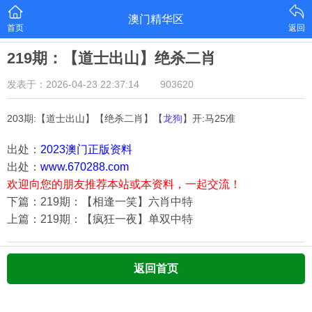
澳门精华区
首页
返回
219期：【道士出山】绝杀二肖
发表于：2026-04-23 22:37:14
903620
203期:【道士出山】【绝杀二肖】【
龙狗
】开:马25准
出处：
2023澳门正版资料
出处：
www.670288.com
欢迎向您的朋友推荐本站或本资料，一起交流！
下篇：219期：【相逢一笑】六肖中特
上篇：219期：【疯狂一夜】单双中特
返回首页