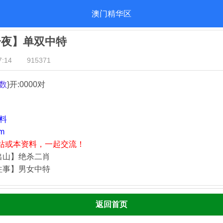
澳门精华区
一夜】单双中特
:14
915371
数
}开:0000对
资料
m
站或本资料，一起交流！
出山】绝杀二肖
往事】男女中特
返回首页