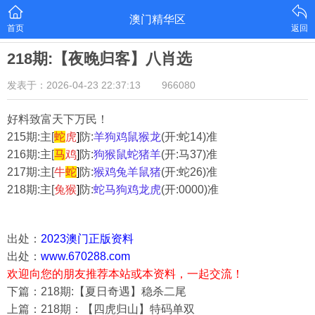
澳门精华区
首页
返回
218期:【夜晚归客】八肖选
发表于：2026-04-23 22:37:13
966080
好料致富天下万民！
215期:主[
蛇
虎
]
防:
羊狗鸡鼠猴龙
(开:蛇14)准
216期:主[
马
鸡
]
防:
狗猴鼠蛇猪羊
(开:马37)准
217期:主[
牛
蛇
]
防:
猴鸡兔羊鼠猪
(开:蛇26)准
218期:主[
兔猴
]
防:
蛇马狗鸡龙虎
(开:0000)准
出处：
2023澳门正版资料
出处：
www.670288.com
欢迎向您的朋友推荐本站或本资料，一起交流！
下篇：218期:【夏日奇遇】稳杀二尾
上篇：218期：【四虎归山】特码单双