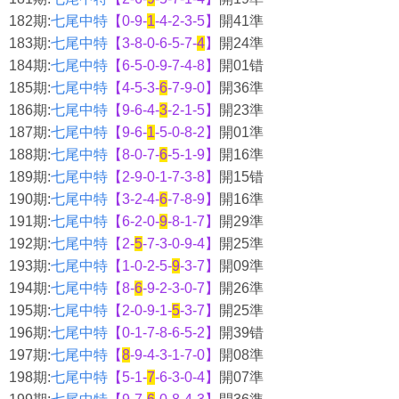
182期:
七尾中特
【0-9-
1
-4-2-3-5】
開41準
183期:
七尾中特
【3-8-0-6-5-7-
4
】
開24準
184期:
七尾中特
【6-5-0-9-7-4-8】
開01错
185期:
七尾中特
【4-5-3-
6
-7-9-0】
開36準
186期:
七尾中特
【9-6-4-
3
-2-1-5】
開23準
187期:
七尾中特
【9-6-
1
-5-0-8-2】
開01準
188期:
七尾中特
【8-0-7-
6
-5-1-9】
開16準
189期:
七尾中特
【2-9-0-1-7-3-8】
開15错
190期:
七尾中特
【3-2-4-
6
-7-8-9】
開16準
191期:
七尾中特
【6-2-0-
9
-8-1-7】
開29準
192期:
七尾中特
【2-
5
-7-3-0-9-4】
開25準
193期:
七尾中特
【1-0-2-5-
9
-3-7】
開09準
194期:
七尾中特
【8-
6
-9-2-3-0-7】
開26準
195期:
七尾中特
【2-0-9-1-
5
-3-7】
開25準
196期:
七尾中特
【0-1-7-8-6-5-2】
開39错
197期:
七尾中特
【
8
-9-4-3-1-7-0】
開08準
198期:
七尾中特
【5-1-
7
-6-3-0-4】
開07準