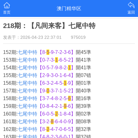
澳门精华区
首页
返回
218期：【凡间来客】七尾中特
发表于：2026-04-23 22:37:01
975019
152期:
七尾中特
【8-
5
-9-7-2-3-6】
開45準
153期:
七尾中特
【0-7-3-
1
-6-5-2】
開41準
154期:
七尾中特
【0-5-7-9-8-2-
1
】
開41準
155期:
七尾中特
【2-9-3-0-1-6-4】
開07错
156期:
七尾中特
【6-3-2-
4
-5-
1
-9】
開01準
157期:
七尾中特
【9-
0
-3-7-1-5-2】
開40準
158期:
七尾中特
【3-7-4-8-2-5-
6
】
開16準
159期:
七尾中特
【0-8-4-2-1-
9
-6】
開39準
160期:
七尾中特
【6-0-5-
2
-1-8-4】
開02準
161期:
七尾中特
【3-2-
8
-6-4-0-9】
開08準
162期:
七尾中特
【8-
2
-4-7-0-6-5】
開32準
163期:
七尾中特
【4-8-2-3-6-0-1】
開37错